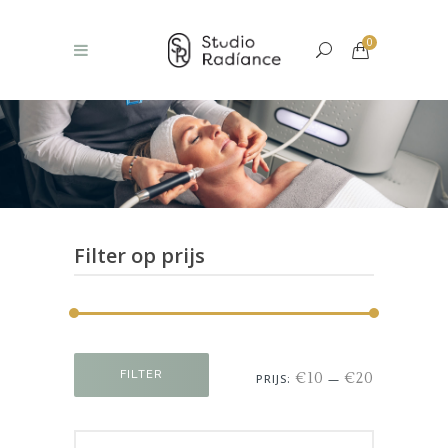
0
Filter op prijs
Min.
Max.
FILTER
€10
€20
PRIJS:
—
prijs
prijs
Search