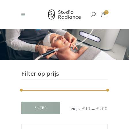
0
Filter op prijs
Min.
Max.
FILTER
€10
€200
PRIJS:
—
prijs
prijs
Search