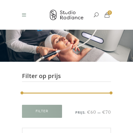
0
Filter op prijs
Min.
Max.
FILTER
€60
€70
PRIJS:
—
prijs
prijs
Search