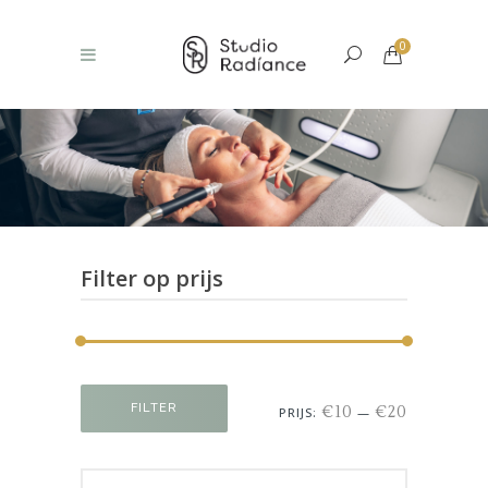
0
Filter op prijs
Min.
Max.
FILTER
€10
€20
PRIJS:
—
prijs
prijs
Search