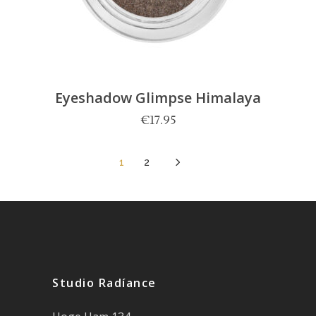
Eyeshadow Glimpse Himalaya
€
17.95
5
1
2
Studio Radíance