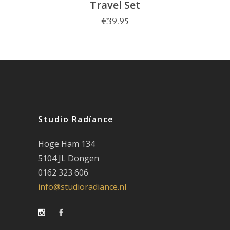
Travel Set
€
39.95
Studio Radíance
Hoge Ham 134
5104 JL Dongen
0162 323 606
info@studioradiance.nl