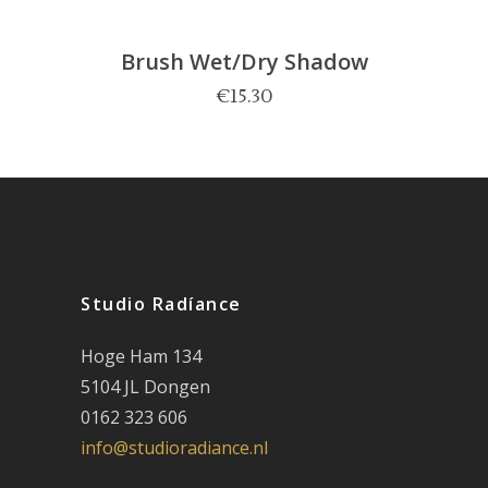
Brush Wet/Dry Shadow
€
15.30
Studio Radíance
Hoge Ham 134
5104 JL Dongen
0162 323 606
info@studioradiance.nl