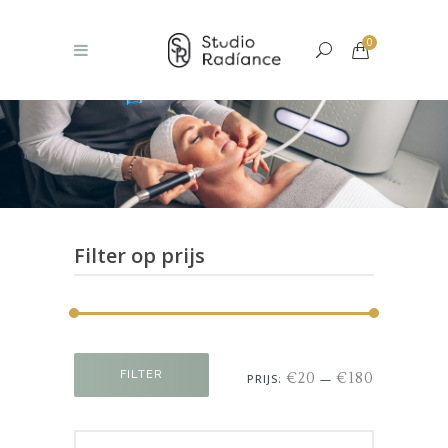
0
Filter op prijs
Min.
Max.
FILTER
€20
€180
PRIJS:
—
prijs
prijs
Search