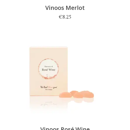
Vinoos Merlot
€
8.25
Vinoos Rosé Wine