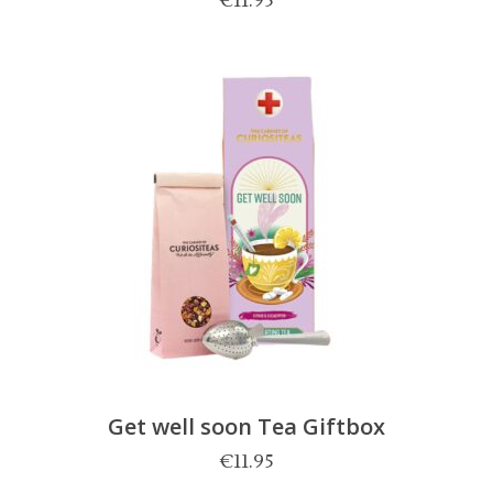
€
11.95
Get well soon Tea Giftbox
€
11.95