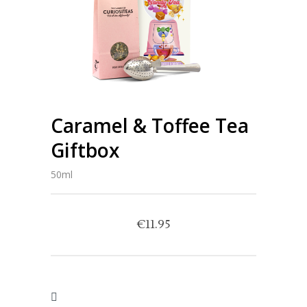
Caramel & Toffee Tea
Giftbox
50ml
€
11.95