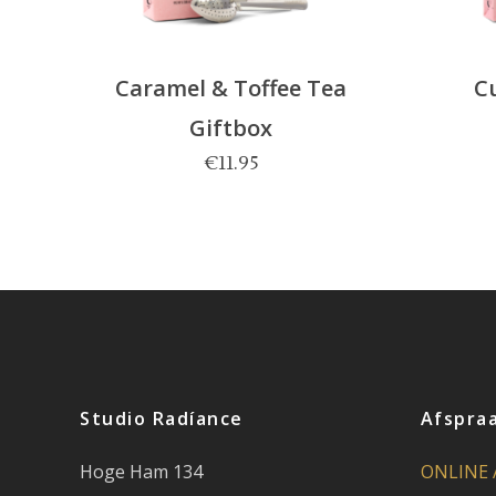
Caramel & Toffee Tea
Cu
Giftbox
€
11.95
Studio Radíance
Afspra
Hoge Ham 134
ONLINE 