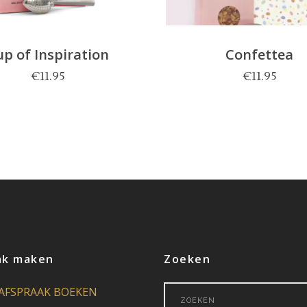
p of Inspiration
Confettea
€
11.95
€
11.95
ak maken
Zoeken
Search
AFSPRAAK BOEKEN