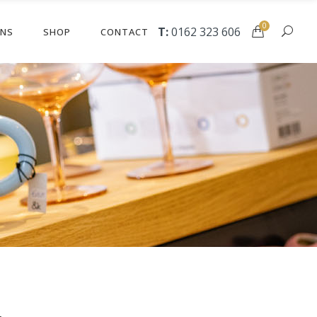
0
T:
0162 323 606
ONS
SHOP
CONTACT