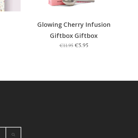
Glowing Cherry Infusion
Giftbox Giftbox
Oorspronkelijke
Huidige
€
5.95
€
11.95
prijs
prijs
was:
is:
€11.95.
€5.95.