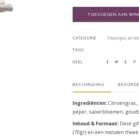
TOEVOEGEN AAN WIN
Theetjes en le
CATEGORIE
TAGS
DEEL
BESCHRIJVING
BEOORDE
Ingrediënten:
Citroengras, 
peper, saoerbloemen, goud
Inhoud & Formaat:
Deze gi
(70gr) en een metalen theek