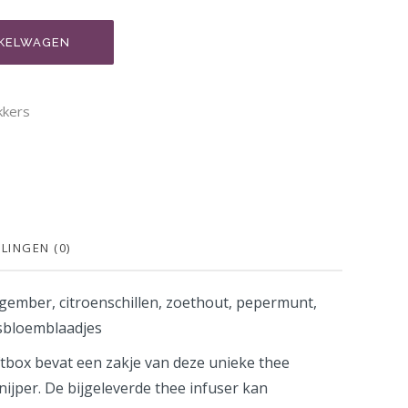
KELWAGEN
kkers
LINGEN (0)
gember, citroenschillen, zoethout, pepermunt,
sbloemblaadjes
ftbox bevat een zakje van deze unieke thee
nijper.
De bijgeleverde thee infuser kan