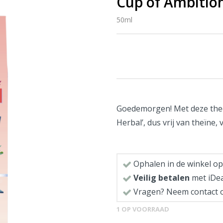
Cup of Ambitio
50ml
Goedemorgen! Met deze thee b
Herbal’, dus vrij van theïne,
Ophalen in de winkel op
Veilig betalen
met iDea
Vragen? Neem contact 
1 OP VOORRAAD