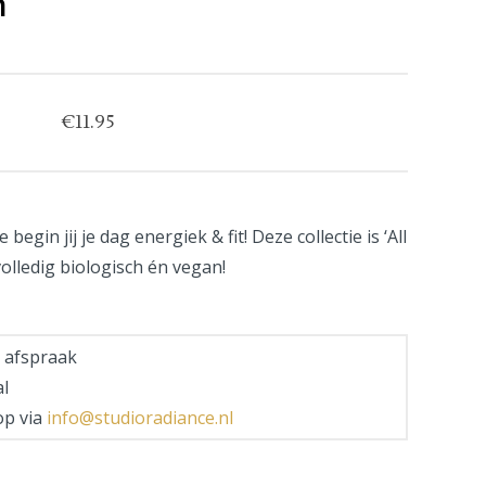
n
€
11.95
egin jij je dag energiek & fit!
Deze collectie is ‘All
 volledig biologisch én vegan!
 afspraak
l
op via
info@studioradiance.nl