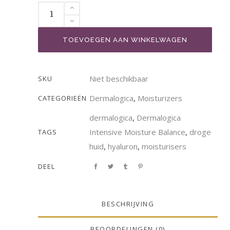
TOEVOEGEN AAN WINKELWAGEN
Niet beschikbaar
SKU
,
Dermalogica
Moisturizers
CATEGORIEËN
,
dermalogica
Dermalogica
,
Intensive Moisture Balance
droge
TAGS
,
,
huid
hyaluron
moisturisers
DEEL
BESCHRIJVING
BEOORDELINGEN (0)