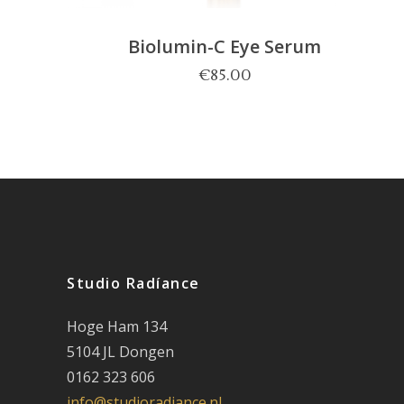
Biolumin-C Eye Serum
€
85.00
Studio Radíance
Hoge Ham 134
5104 JL Dongen
0162 323 606
info@studioradiance.nl