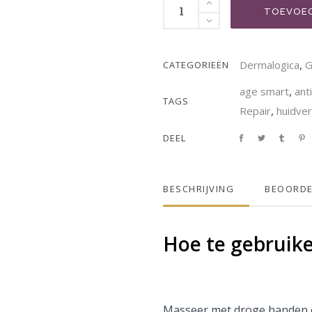
TOEVOEG
,
Dermalogica
G
CATEGORIEËN
,
age smart
ant
TAGS
,
Repair
huidve
DEEL
BESCHRIJVING
BEOORDE
Hoe te gebruik
Masseer met droge handen o