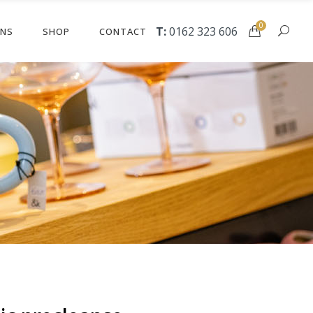
0
T:
0162 323 606
ONS
SHOP
CONTACT