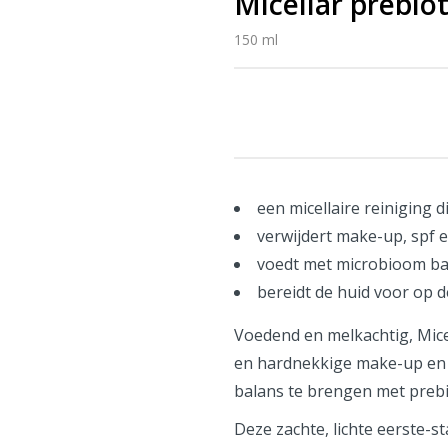
Micellar prebio
150 ml
een micellaire reiniging 
verwijdert make-up, spf e
voedt met microbioom ba
bereidt de huid voor op 
Voedend en melkachtig, Micell
en hardnekkige make-up en h
balans te brengen met prebi
Deze zachte, lichte eerste-s