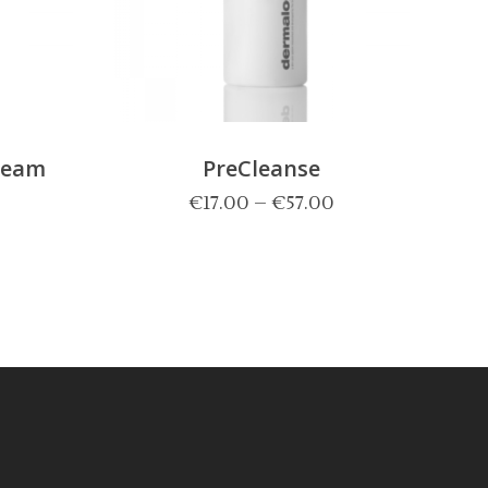
ream
PreCleanse
€
17.00
–
€
57.00