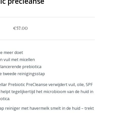
tic precleanse
€
57.00
die meer doet
n vuil met micellen
lancerende prebiotica
de tweede reinigingsstap
ar Prebiotic PreCleanse verwijdert vuil, olie, SPF
elpt tegelijkertijd het microbioom van de huid in
otica.
tap reiniger met havermelk smelt in de huid – trekt