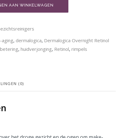
EN AAN WINKELWAGEN
ezichtsreinigers
,
,
i-aging
dermalogica
Dermalogica Overnight Retinol
,
,
,
rbetering
huidverjonging
Retinol
rimpels
LINGEN (0)
en
ver het droge gezicht en de ogen om make-